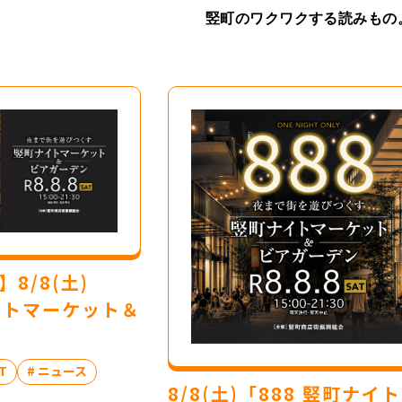
竪町のワクワクする読みもの
8/8(土)
ナイトマーケット＆
T
# ニュース
8/8(土)「888 竪町ナイ