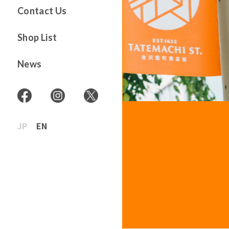
Contact Us
Shop List
News
JP
EN