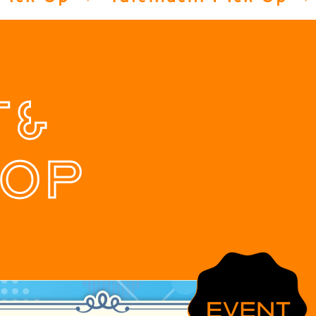
T&
OP