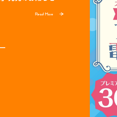
立ち寄れて落ち着いた空間でお酒と料理
だ多くありません。
Read More
Read More
燻製の魅力を知ってもらいながら燻製と
Read More
Read More
を多くの人と共有したいという想いから
Read More
Read More
を生かしたカフェとして、夜は燻製とお
してご利用いただけます。
Read More