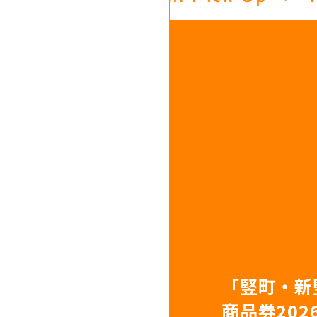
SALOWI
【出店店舗発
8/8(土)
「竪町・新
SMOKE CA
SALOWI
【出店店舗発
竪町ナイト
ット＆ビア
商品券20
竪町ナイト