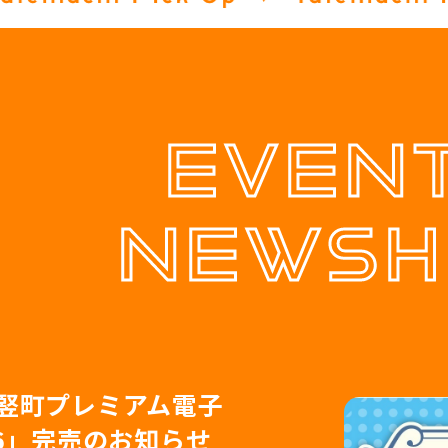
EVEN
NEWSH
N金沢店
表】8/8(土)「888
「888 竪町ナイトマーケ
竪町プレミアム電子
FE
N金沢店
表】8/8(土)「888
マーケット＆ビアガ
ガーデン」開催！
26」完売のお知らせ
マーケット＆ビアガ