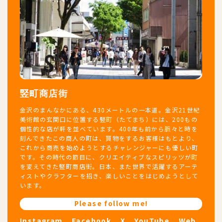
竪町商店街
金沢のまんなかにある、430メートルの一本道。金沢21世紀
美術館の玄関口に位置する竪町（たてまち）には、200もの
個性的な店が軒を並べています。400年も前から脈々と時を
刻んできたこの商人の町は、買物をするお客様はもとより、
これから商売を始めようとするチャレンジャーにも優しい町
です。その時代の節目に、クリエイティブなスピリッツが町
を変えてきた竪町商店街。日本、また世界で活躍するアーテ
ィストやクラフターを招き、楽しいことをはじめようとして
います。
Please follow me!
Instagram
Facebook
X
YouTube
Web