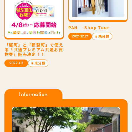
PAN -Shop Tour-
# 未分類
2021.12.21
「竪町」と「新竪町」で使え
る「共通プレミアム共通お買
物券」販売決定！！
# 未分類
2022.4.3
Information