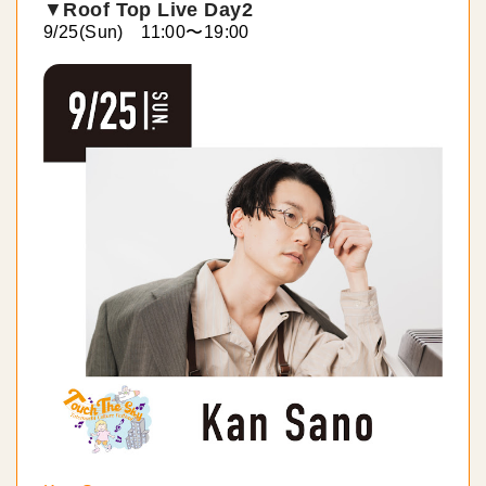
▼
Roof Top Live Day2
9/25(Sun)
11:00
〜
19:00