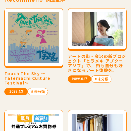
アートの街・金沢の新プロジ
ェクト「ヒラメキ アブクニ
アソブ」で、 街も自分も好
きになるアート体験を。
Touch The Sky 〜
Tatemachi Culture
# 未分類
2022.6.17
Festival〜
# 未分類
2023.4.3