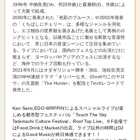
1
996年 中納良恵(Vo、作詞作曲)と森雅樹(G、作曲)によ
って大阪で結成。 

2000年に発表された「色彩のブルース」や2002年発表
の「くちばしにチェリー」は、多様なジャンルを消化
し、エゴ独自の世界観を築きあげた名曲として異例のロ
ングヒットとなる。以後作品ごとに魅せる斬新な音楽性
において、常に日本の音楽シーンにて注目を集めてい
る。ライブにおいては、国内のフェスなどの出演だけに
留まらず、ヨーロッパやアジアのフェスに出演するな
ど、海外でのライブ活動も行っている。

2021年9月にはオダギリジョー脚本・演出、池松壮亮主
演のNHK連続ドラマ「オリバーな犬、(Gosh!!)このヤロ
ウ」の主題歌「The Hunter」を配信と7inchレコードで
Kan Sano,EGO-WRPPIN’によるスペシャルライブが楽
しめる都市型フェスティバル「Touch The Sky
Tatemachi Culture Festival」Roof Top Live。６F会場で
はFood,DrinkとMarketの出店。ライブ以外の
時間はDJ
によるGood Musicが終日体感できます！！