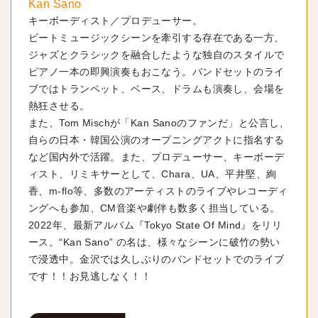
Kan Sano
キーボーディスト／プロデューサー。
ビートミュージックシーンを牽引する存在である一方、
ジャズとクラシックを融合したような独自のスタイルで
ピアノ一本の即興演奏もおこなう。バンドセットのライ
ブではトランペット、ベース、ドラムも演奏し、会場を
熱狂させる。
また、Tom Mischが「Kan Sanoのファンだ」と公言し、
自らの日本・韓国公演のオープニングアクトに指名する
など国内外で活躍。また、プロデューサー、キーボーデ
ィスト、リミキサーとして、Chara、UA、平井堅、絢
香、m-flo等、多数のアーティストのライブやレコーディ
ングへも参加、CM音楽や劇伴も数多く担当している。
2022年、最新アルバム『Tokyo State Of Mind』をリリ
ース。
“Kan Sano” の名は、様々なシーンに破竹の勢い
で浸透中。
金沢では久しぶりのバンドセットでのライブ
です！！お見逃しなく！！