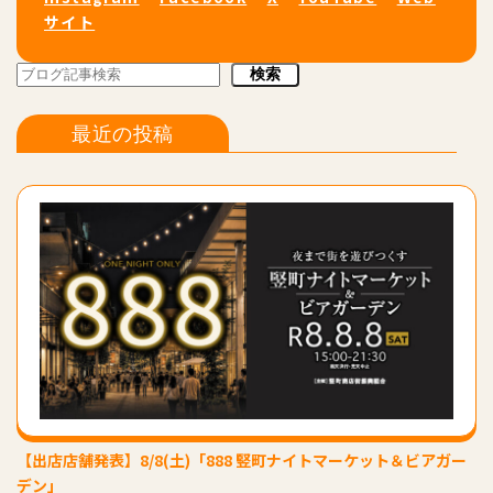
サイト
検索
検索
最近の投稿
【出店店舗発表】8/8(土)「888 竪町ナイトマーケット＆ビアガー
デン」