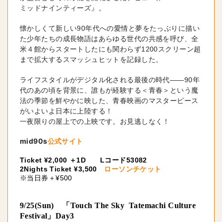
ミッドナインティーズ』。
懐かしくて新しい90年代への愛情と夢をたっぷりに描い
た少年たちの成長物語はあらゆる世代の共感を呼び、全
米４館からスタートしたにも関わらず1200スクリーン超
まで拡大するスマッシュヒットを記録した。
ライフスタイルがデジタル化される最後の時代――90年
代のあの頃を背景に、誰もが経験する＜青春＞という魔
法の季節を鮮やかに映した、青春映画のマスターピース
がいよいよ日本に上陸する！
一夜限りの屋上での上映です。お見逃しなく！
mid90s
公式サイト
Ticket ¥2,000
1D Lコード53082
＋
2Nights Ticket ¥3,500
ローソンチケット
※当日券＋¥500
9/25(Sun) 「Touch The Sky Tatemachi Culture
Festival」Day3