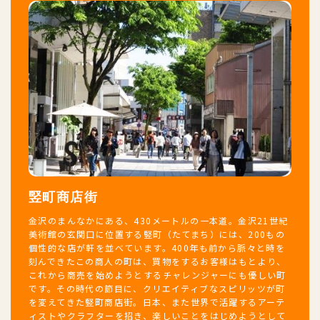
竪町商店街
金沢のまんなかにある、430メートルの一本道。金沢21世紀
美術館の玄関口に位置する竪町（たてまち）には、200もの
個性的な店が軒を並べています。400年も前から脈々と時を
刻んできたこの商人の町は、買物をするお客様はもとより、
これから商売を始めようとするチャレンジャーにも優しい町
です。その時代の節目に、クリエイティブなスピリッツが町
を変えてきた竪町商店街。日本、また世界で活躍するアーテ
ィストやクラフターを招き、楽しいことをはじめようとして