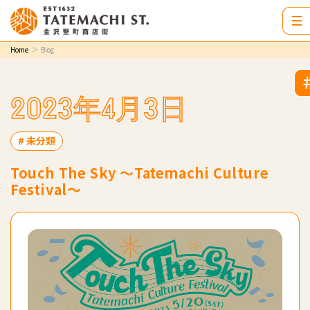
Home
Blog
2023年4月3日
# 未分類
Touch The Sky 〜Tatemachi Culture
Festival〜