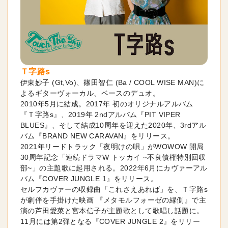
Ｔ字路s
伊東妙子 (Gt,Vo)、篠田智仁 (Ba / COOL WISE MAN)に
よるギターヴォーカル、ベースのデュオ。

2010年5月に結成。2017年 初のオリジナルアルバム
『Ｔ字路s』、2019年 2ndアルバム『PIT VIPER 
BLUES』、そして結成10周年を迎えた2020年、3rdアル
バム『BRAND NEW CARAVAN』をリリース。
2021年リードトラック「夜明けの唄」がWOWOW 開局
30周年記念「連続ドラマW トッカイ ~不良債権特別回収
部~」の主題歌に起用される。2022年6月にカヴァーアル
バム『COVER JUNGLE 1』をリリース。
セルフカヴァーの収録曲「これさえあれば」を、Ｔ字路s
が劇伴を手掛けた映画 『メタモルフォーゼの縁側』で主
演の芦田愛菜と宮本信子が主題歌として歌唱し話題に。
11月には第2弾となる『COVER JUNGLE 2』をリリー