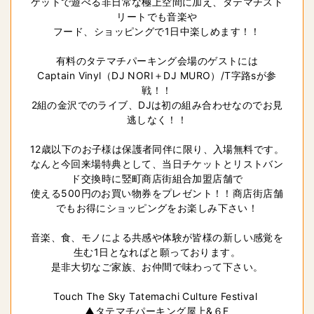
ケットで遊べる非日常な極上空間に加え、タテマチスト
リートでも音楽や

フード、ショッピングで1日中楽しめます！！

有料のタテマチパーキング会場のゲストには

Captain Vinyl（DJ NORI＋DJ MURO）/T字路sが参
戦！！

2組の金沢でのライブ、DJは初の組み合わせなのでお見
逃しなく！！

12歳以下のお子様は保護者同伴に限り、入場無料です。

なんと今回来場特典として、当日チケットとリストバン
ド交換時に竪町商店街組合加盟店舗で
使える500円の
お買い物券をプレゼント！！商店街店舗
でもお得にショッピングをお楽しみ下さい！
音楽、食、モノによる共感や体験が皆様の新しい感覚を
生む1日となればと願っております。

是非大切なご家族、お仲間で味わって下さい。

Touch The Sky Tatemachi Culture Festival 

▲タテマチパーキング屋上&６F
