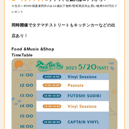
※当日＋¥500/
保護者同伴のみ
12歳以下無料/竪町商店街お買い物券500円分プ
レゼント
同時開催で
タテマチストリートもキッチンカーなどの出
店あり！
TimeTable