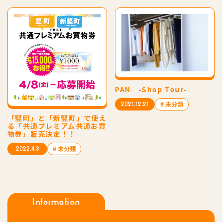
PAN -Shop Tour-
# 未分類
2021.12.21
「竪町」と「新竪町」で使え
る「共通プレミアム共通お買
物券」販売決定！！
# 未分類
2022.4.3
Information