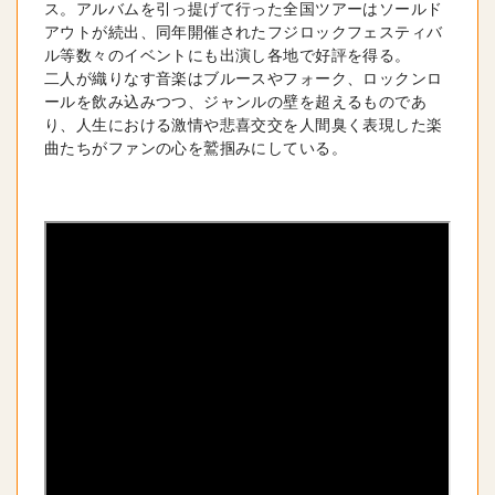
ス。アルバムを引っ提げて行った全国ツアーはソールド
アウトが続出、同年開催されたフジロックフェスティバ
ル等数々のイベントにも出演し各地で好評を得る。

二人が織りなす音楽はブルースやフォーク、ロックンロ
ールを飲み込みつつ、ジャンルの壁を超えるものであ
り、人生における激情や悲喜交交を人間臭く表現した楽
曲たちがファンの心を鷲掴みにしている。