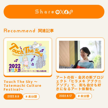
Share
Recommend
関連記事
アートの街・金沢の新プロジ
ェクト「ヒラメキ アブクニ
Touch The Sky 〜
アソブ」で、 街も自分も好
Tatemachi Culture
きになるアート体験を。
Festival〜
# 未分類
2022.6.17
# 未分類
2022.8.9