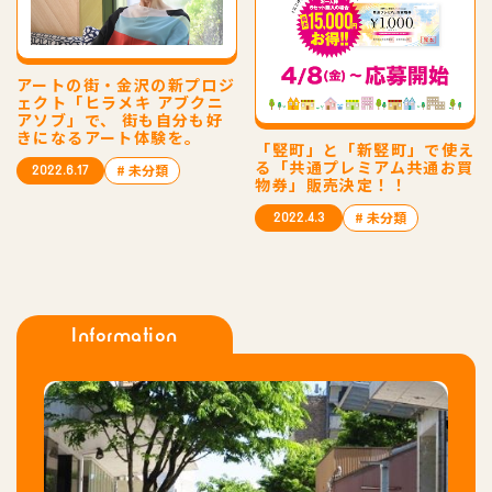
アートの街・金沢の新プロジ
ェクト「ヒラメキ アブクニ
アソブ」で、 街も自分も好
きになるアート体験を。
「竪町」と「新竪町」で使え
る「共通プレミアム共通お買
# 未分類
2022.6.17
物券」販売決定！！
# 未分類
2022.4.3
Information