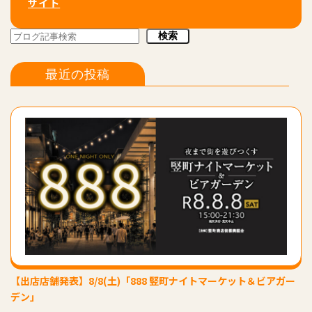
サイト
検索
検索
最近の投稿
【出店店舗発表】8/8(土)「888 竪町ナイトマーケット＆ビアガー
デン」