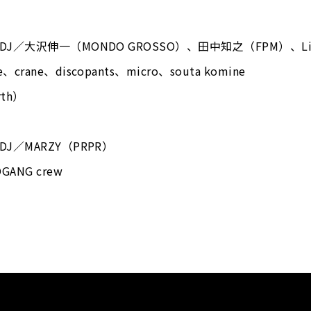
est DJ／大沢伸一（MONDO GROSSO）、田中知之（FPM）、Lic
ke、crane、discopants、micro、souta komine
rth）
t DJ／MARZY（PRPR）
OGANG crew