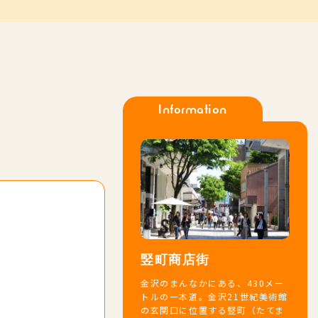
Information
竪町商店街
金沢のまんなかにある、430メー
トルの一本道。金沢21世紀美術館
の玄関口に位置する竪町（たてま