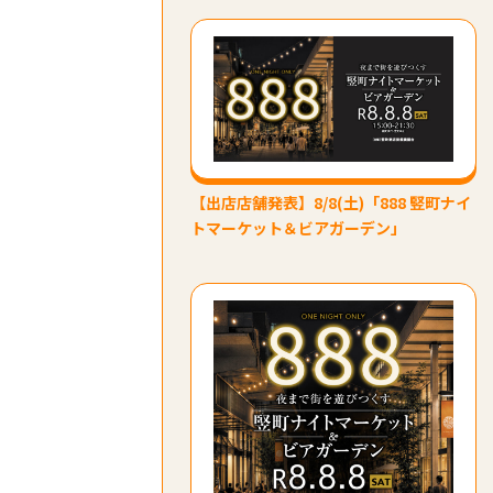
【出店店舗発表】8/8(土)「888 竪町ナイ
トマーケット＆ビアガーデン」