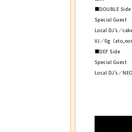
■DOUBLE Side
Special Gu
Local DJ’s／ca
VJ／0g（ato,no
■DEF Side
Special Gues
Local DJ’s／NE