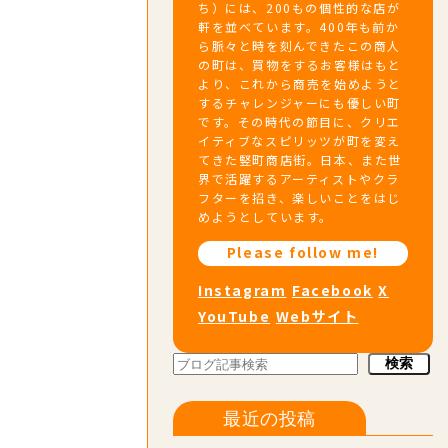
ち）には、200もの個性的な店が
軒を並べています。400年も前か
ら脈々と時を刻んできたこの商人
の町は、買物をするお客様はもと
より、これから商売を始めようと
するチャレンジャーにも優しい町
です。その時代の節目に、クリエ
イティブなスピリッツが町を変え
てきた竪町商店街。日本、また世
界で活躍するアーティストやクラ
フターを招き、楽しいことをはじ
めようとしています。
Please follow me!
Instagram
Facebook
X
YouTube
Webサイト
検索
検索
最近の投稿