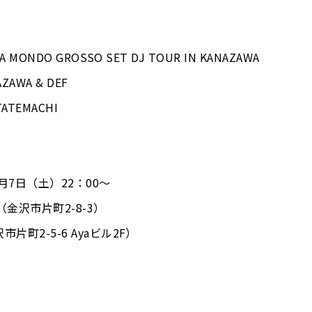
WA MONDO GROSSO SET DJ TOUR IN KANAZAWA
ZAWA & DEF
TATEMACHI
0月7日（土）22：00～
（金沢市片町2-8-3）
町2-5-6 Ayaビル2F）